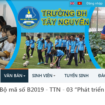
Đăng nhập
VĂN BẢN
SINH VIÊN
TUYỂN SINH
ĐÀ
Bộ mã số B2019 - TTN - 03 “Phát triể