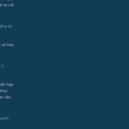
Đảng ủy
.1,
guyên