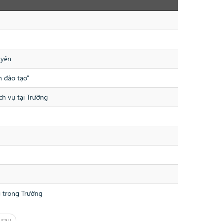
uyên
h đào tạo”
ch vụ tại Trường
g trong Trường
 sau