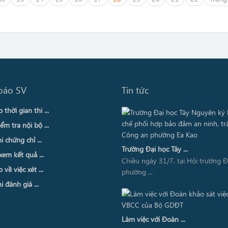
báo SV
Tin tức
thời gian thi ...
ểm tra nội bộ ...
i chứng chỉ ...
Trường Đại học Tây ...
xem kết quả ...
Chiều ngày 31/7, tại Hội trường 
về việc xét ...
phường ...
i đánh giá ...
Làm việc với Đoàn ...