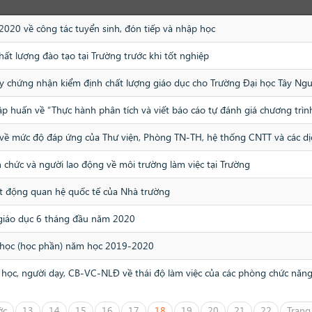
 2020 về công tác tuyển sinh, đón tiếp và nhập học
hất lượng đào tạo tại Trường trước khi tốt nghiệp
ấy chứng nhận kiểm định chất lượng giáo dục cho Trường Đại học Tây Ng
ập huấn về “Thực hành phân tích và viết báo cáo tự đánh giá chương trìn
y về mức độ đáp ứng của Thư viện, Phòng TN-TH, hệ thống CNTT và các dị
n chức và người lao động về môi trường làm việc tại Trường
oạt động quan hệ quốc tế của Nhà trường
 giáo dục 6 tháng đầu năm 2020
ôn học (học phần) năm học 2019-2020
i học, người dạy, CB-VC-NLĐ về thái độ làm việc của các phòng chức năn
ớc
13
14
15
16
17
18
19
20
21
22
Trang