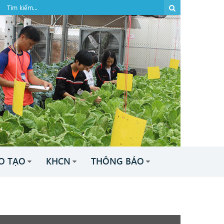
O TẠO
KHCN
THÔNG BÁO