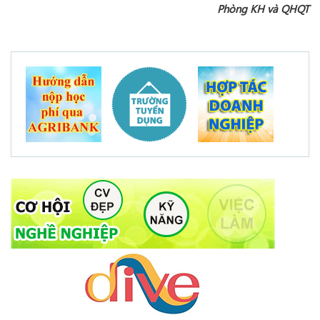
Phòng KH và QHQT