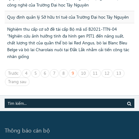
công nghệ của Trường Đại học Tây Nguyên
Quy định quản lý Sở hữu trí tuệ của Trường Đại học Tây Nguyên
Nghiệm thu cấp cơ sở đề tài cấp Bộ mã số B2021-TTN-04
“Nghiên cứu ảnh hưởng tính đa hình gen PIT1 đến năng suất,
chất lượng thịt của quần thể bò lai Red Angus, bò lai Blanc Bleu
Belge và bò lai Charolais nuôi tại Đắk Lắk nhằm cải tiến công tác
nhân giống
Trước
4
5
6
7
8
9
10
11
12
13
Trang sau
Thông báo cán bộ