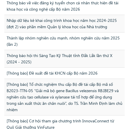
Thông báo về việc đăng ký tuyển chọn cá nhân thực hiện đề tài
khoa học và công nghệ cấp Bộ năm 2026
Nhập dữ liệu kê khai công trình khoa học năm học 2024-2025
(đợt 2) vào phần mềm Quản lý khoa học của Nhà trường
Thành lập nhóm nghiên cứu mạnh, nhóm nghiên cứu năm 2025
(lần 2)
Thông báo hội thi Sáng Tạo Kỹ Thuật tỉnh Đắk Lắk lần thứ X
(2024 - 2025)
[Thông báo] Đề xuất đề tài KHCN cấp Bộ năm 2026
[Thông báo] Tổ chức nghiệm thu cấp Bộ đề tài cấp Bộ mã số
B2023-TTN-05 “Giải mã bộ gene Bacillus velezensis RB.IBE29 và
nghiên cứu tạo cellulase và xylanase tái tổ hợp để ứng dụng
trong sản xuất thức ăn chăn nuôi”, do TS. Trần Minh Định làm chủ
nhiệm
[Thông báo] Cơ hội tham gia chương trình InnovaConnect từ
Quỹ Giải thưởng VinFuture