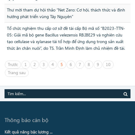
Thư mời tham dự hội thảo “Net Zero: Cơ hội, thách thức và định
hướng phát triển vùng Tây Nguyên”
Tổ chức nghiệm thu cấp cơ sở đề tài cấp Bộ mã số “B2023-TTN-
05: Giải mã bộ gene Bacillus velezensis RB.IBE29 và nghiên cứu
tạo cellulase và xylanase tái tổ hợp để ứng dụng trong sản xuất
thức ăn chăn nuôi”, do TS. Trần Minh Định làm chủ nhiệm đề tài.
Trước
1
2
3
4
5
6
7
8
9
10
Trang sau
Thông báo cán bộ
Kết quả nâng bậc lương ...