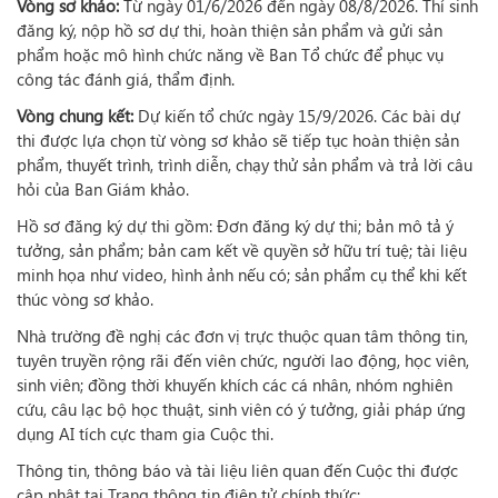
Vòng sơ khảo:
Từ ngày 01/6/2026 đến ngày 08/8/2026. Thí sinh
đăng ký, nộp hồ sơ dự thi, hoàn thiện sản phẩm và gửi sản
phẩm hoặc mô hình chức năng về Ban Tổ chức để phục vụ
công tác đánh giá, thẩm định.
Vòng chung kết:
Dự kiến tổ chức ngày 15/9/2026. Các bài dự
thi được lựa chọn từ vòng sơ khảo sẽ tiếp tục hoàn thiện sản
phẩm, thuyết trình, trình diễn, chạy thử sản phẩm và trả lời câu
hỏi của Ban Giám khảo.
Hồ sơ đăng ký dự thi gồm: Đơn đăng ký dự thi; bản mô tả ý
tưởng, sản phẩm; bản cam kết về quyền sở hữu trí tuệ; tài liệu
minh họa như video, hình ảnh nếu có; sản phẩm cụ thể khi kết
thúc vòng sơ khảo.
Nhà trường đề nghị các đơn vị trực thuộc quan tâm thông tin,
tuyên truyền rộng rãi đến viên chức, người lao động, học viên,
sinh viên; đồng thời khuyến khích các cá nhân, nhóm nghiên
cứu, câu lạc bộ học thuật, sinh viên có ý tưởng, giải pháp ứng
dụng AI tích cực tham gia Cuộc thi.
Thông tin, thông báo và tài liệu liên quan đến Cuộc thi được
cập nhật tại Trang thông tin điện tử chính thức: