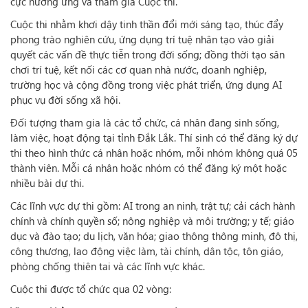
cực hưởng ứng và tham gia Cuộc thi.
Cuộc thi nhằm khơi dậy tinh thần đổi mới sáng tạo, thúc đẩy
phong trào nghiên cứu, ứng dụng trí tuệ nhân tạo vào giải
quyết các vấn đề thực tiễn trong đời sống; đồng thời tạo sân
chơi trí tuệ, kết nối các cơ quan nhà nước, doanh nghiệp,
trường học và cộng đồng trong việc phát triển, ứng dụng AI
phục vụ đời sống xã hội.
Đối tượng tham gia là các tổ chức, cá nhân đang sinh sống,
làm việc, hoạt động tại tỉnh Đắk Lắk. Thí sinh có thể đăng ký dự
thi theo hình thức cá nhân hoặc nhóm, mỗi nhóm không quá 05
thành viên. Mỗi cá nhân hoặc nhóm có thể đăng ký một hoặc
nhiều bài dự thi.
Các lĩnh vực dự thi gồm: AI trong an ninh, trật tự; cải cách hành
chính và chính quyền số; nông nghiệp và môi trường; y tế; giáo
dục và đào tạo; du lịch, văn hóa; giao thông thông minh, đô thị,
công thương, lao động việc làm, tài chính, dân tộc, tôn giáo,
phòng chống thiên tai và các lĩnh vực khác.
Cuộc thi được tổ chức qua 02 vòng: