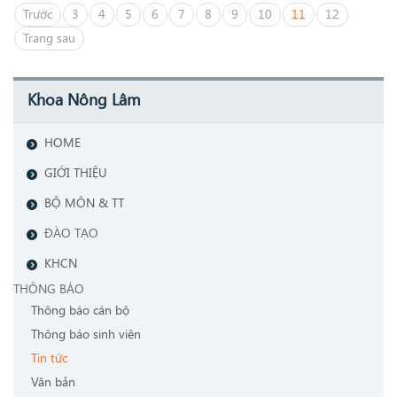
Trước
3
4
5
6
7
8
9
10
11
12
Trang sau
Khoa Nông Lâm
HOME
GIỚI THIỆU
BỘ MÔN & TT
ĐÀO TẠO
KHCN
THÔNG BÁO
Thông báo cán bộ
Thông báo sinh viên
Tin tức
Văn bản