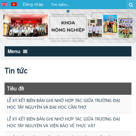
Đăng nhập
Menu
Tin tức
Tiêu đề
LỄ KÝ KẾT BIÊN BẢN GHI NHỚ HỢP TÁC GIỮA TRƯỜNG ĐẠI
HỌC TÂY NGUYÊN VÀ ĐẠI HỌC CẦN THƠ
LỄ KÝ KẾT BIÊN BẢN GHI NHỚ HỢP TÁC GIỮA TRƯỜNG ĐẠI
HỌC TÂY NGUYÊN VÀ VIỆN BẢO VỆ THỰC VẬT