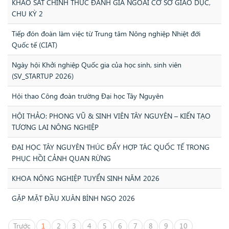
KHẢO SÁT CHÍNH THỨC ĐÁNH GIÁ NGOÀI CƠ SỞ GIÁO DỤC,
CHU KỲ 2
Tiếp đón đoàn làm việc từ Trung tâm Nông nghiệp Nhiệt đới
Quốc tế (CIAT)
Ngày hội Khởi nghiệp Quốc gia của học sinh, sinh viên
(SV_STARTUP 2026)
Hội thao Công đoàn trường Đại học Tây Nguyên
HỘI THẢO: PHONG VŨ & SINH VIÊN TÂY NGUYÊN – KIẾN TẠO
TƯƠNG LAI NÔNG NGHIỆP
ĐẠI HỌC TÂY NGUYÊN THÚC ĐẨY HỢP TÁC QUỐC TẾ TRONG
PHỤC HỒI CẢNH QUAN RỪNG
KHOA NÔNG NGHIỆP TUYỂN SINH NĂM 2026
GẶP MẶT ĐẦU XUÂN BÍNH NGỌ 2026
Trước
1
2
3
4
5
6
7
8
9
10