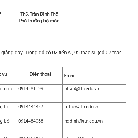
n
ThS. Trần Đình Thế
Phó trưởng bộ môn
ng dạy. Trong đó có 02 tiến sĩ, 05 thạc sĩ, (có 02 thạc
 vụ
Điện thoại
Email
ộ môn
0914581199
nttan@ttn.edu.vn
ng bộ
0913434357
tdthe
@ttn.edu.vn
ng bộ
0914484068
nddinh@ttn.edu.vn