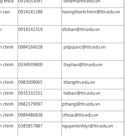
ng khoa
0914053097
ldnam@ttn.edu.vn
n cao
0914141188
huongthanh.frem@ttn.edu.vn
n
0914142319
dtnhan@ttn.edu.vn
n chính
0984166028
pdpquoc@ttn.edu.vn
n chính
0334939800
ttxphan@ttn.edu.vn
n chính
0983009065
ttlangttn.edu.vn
n chính
0935331551
hdbao@ttn.edu.vn
n chính
0982379997
pthang@ttn.edu.vn
n chính
0984486838
cthoai@ttn.edu.vn
n chính
0385857887
nguyentinhtyr@ttn.edu.vn