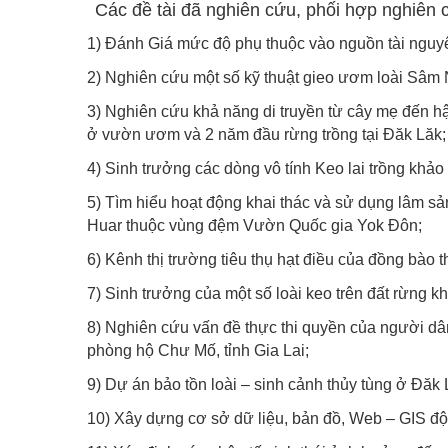
Các đề tài đã nghiên cứu, phối hợp nghiên c
1) Đánh Giá mức độ phụ thuộc vào nguồn tài nguy
2) Nghiên cứu một số kỹ thuật gieo ươm loài Sâm 
3) Nghiên cứu khả năng di truyền từ cây mẹ đến h
ở vườn ươm và 2 năm đầu rừng trồng tại Đăk Lăk;
4) Sinh trưởng các dòng vô tính Keo lai trồng khảo
5) Tìm hiểu hoạt động khai thác và sử dụng lâm s
Huar thuộc vùng đệm Vườn Quốc gia Yok Đôn;
6) Kênh thị trường tiêu thụ hạt điều của đồng bào
7) Sinh trưởng của một số loài keo trên đất rừng 
8) Nghiên cứu vấn đề thực thi quyền của người dân
phòng hộ Chư Mố, tỉnh Gia Lai;
9) Dự án bảo tồn loài – sinh cảnh thủy tùng ở 
10) Xây dựng cơ sở dữ liệu, bản đồ, Web – GIS độn