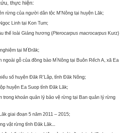
ứu, thực hiện:
ên rừng của người dân tộc M’Nông tại huyện Lăk;
Ngọc Linh tại Kon Tum;
ậu thế loài Giáng hương (
Pterocarpus macrocarpus
Kurz)
’
 nghiệm tại M
Đrăk;
’
ản ngoài gỗ của đồng bào M
Nông tại Buôn Rếch A, xã Ea
 thiểu số huyện Đăk R’Lâp, tỉnh Đăk Nông;
khộp huyện Ea Suop tỉnh Đăk Lăk;
 trong khoán quản lý bảo vệ rừng tại Ban quản lý rừng
Đăk Lăk giai đoạn 5 năm 2011 – 2015;
g vật rừng tỉnh Đăk Lăk...