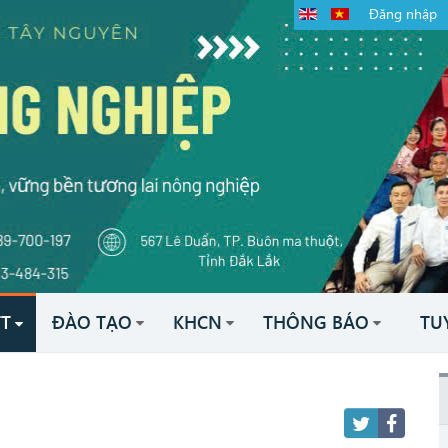
Đăng nhập
TT
ĐÀO TẠO
KHCN
THÔNG BÁO
TU