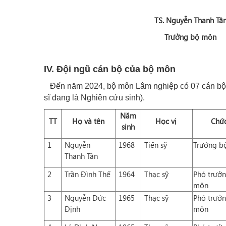
TS. Nguyễn Thanh Tâ
Trưởng bộ môn
IV. Đội ngũ cán bộ của bộ môn
Đến năm 2024, bộ môn Lâm nghiệp có 07 cán bộ giả
sĩ đang là Nghiên cứu sinh).
Năm
TT
Họ và tên
Học vị
Chức
sinh
1
Nguyễn
1968
Tiến sỹ
Trưởng b
Thanh Tân
2
Trần Đình Thế
1964
Thạc sỹ
Phó trưở
môn
3
Nguyễn Đức
1965
Thạc sỹ
Phó trưở
Định
môn