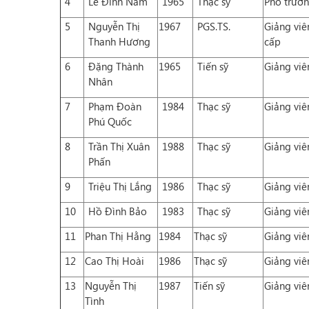
4
Lê Đình Nam
1965
Thạc sỹ
Phó trưở
5
Nguyễn Thị
1967
PGS.TS.
Giảng viê
Thanh Hương
cấp
6
Đặng Thành
1965
Tiến sỹ
Giảng viê
Nhân
7
Phạm Đoàn
1984
Thạc sỹ
Giảng viê
Phú Quốc
8
Trần Thị Xuân
1988
Thạc sỹ
Giảng viê
Phấn
9
Triệu Thị Lắng
1986
Thạc sỹ
Giảng viê
10
Hồ Đình Bảo
1983
Thạc sỹ
Giảng viê
11
Phan Thị Hằng
1984
Thạc sỹ
Giảng viê
12
Cao Thị Hoài
1986
Thạc sỹ
Giảng viê
13
Nguyễn Thị
1987
Tiến sỹ
Giảng viê
Tình