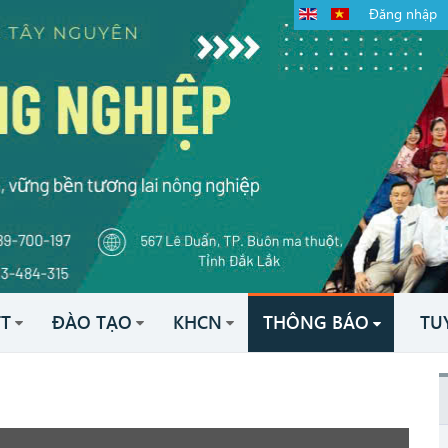
Đăng nhập
TT
ĐÀO TẠO
KHCN
THÔNG BÁO
TU