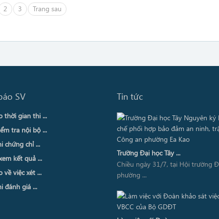
2
3
Trang sau
báo SV
Tin tức
thời gian thi ...
ểm tra nội bộ ...
i chứng chỉ ...
Trường Đại học Tây ...
xem kết quả ...
Chiều ngày 31/7, tại Hội trường 
về việc xét ...
phường ...
i đánh giá ...