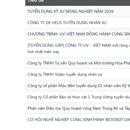
TUYỂN DỤNG KỸ SƯ NÔNG NGHIỆP NĂM 2026
CÔNG TY DE HEUS TUYỂN DỤNG NHÂN SỰ
CHƯƠNG TRÌNH: UV-VIỆT NAM ĐỒNG HÀNH CÙNG SIN
[TUYỂN DỤNG GẤP] CÔNG TY UV - VIỆT NAM mở rộng quy m
hot nhất hiện nay
Công ty TNHH Tư vấn Quy hoạch và Môi trường Hòa Phá
Công ty TNHH Vidan tuyển dụng nhân sự
Công ty cổ phần Mộc điền tuyển dụng 02 nhân viên Kỹ 
Công ty Cổ phần Bảo vệ thực vật 1 Trung Ương tuyển d
Phân viện Điều tra, Quy hoạch rừng Nam Trung Bộ và Tâ
CƠ HỘI NGHỀ NGHIỆP CÙNG VINHTHINH BIOSTADT G