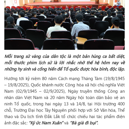
Mỗi trang sử vàng của dân tộc là một bản hùng ca bất diệt,
mỗi thước phim lịch sử là lời nhắc nhở thế hệ hôm nay về
những hy sinh và cống hiến để Tổ quốc được hòa bình, độc lập.
Hướng tới kỷ niệm 80 năm Cách mạng Tháng Tám (19/8/1945
– 19/8/2025), Quốc khánh nước Cộng hòa xã hội chủ nghĩa Việt
Nam (02/9/1945 – 02/9/2025), Ngày truyền thống Công an
nhân dân Việt Nam và 20 năm Ngày hội toàn dân bảo vệ an
ninh Tổ quốc, trong hai ngày 13 và 14/8, tại Hội trường 400
chỗ, Trường Đại học Tây Nguyên phối hợp với Sở Văn hóa, Thể
thao và Du lịch tỉnh Đắk Lắk tổ chức chiếu hai tác phẩm điện
ảnh đặc sắc
:
“Ký ức Nam Xuân”
và
“Bà già đi bụi”
.