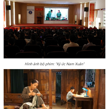
Hình ảnh bộ phim:
“Ký ức Nam Xuân”