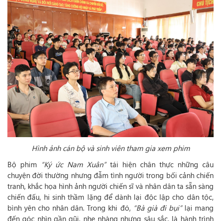
Hình ảnh cán bộ và sinh viên tham gia xem phim
Bộ phim
“Ký ức Nam Xuân”
tái hiện chân thực những câu
chuyện đời thường nhưng đẫm tình người trong bối cảnh chiến
tranh, khắc họa hình ảnh người chiến sĩ và nhân dân ta sẵn sàng
chiến đấu, hi sinh thầm lặng để dành lại độc lập cho dân tộc,
bình yên cho nhân dân. Trong khi đó,
“Bà già đi bụi”
lại mang
đến góc nhìn gần gũi, nhẹ nhàng nhưng sâu sắc, là hành trình