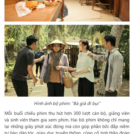
Hình ảnh bộ phim:
“Bà già đi bụi”
Mỗi buổi chiếu phim thu hút hơn 300 lượt cán bộ, giảng viên
và sinh viên tham gia xem phim. Hai bộ phim không chỉ mang
lại những giây phút xúc động mà còn góp phần bồi đắp niềm
tự hào dân tộc, giáo dục truyền thống, củng cố tinh thần đoàn