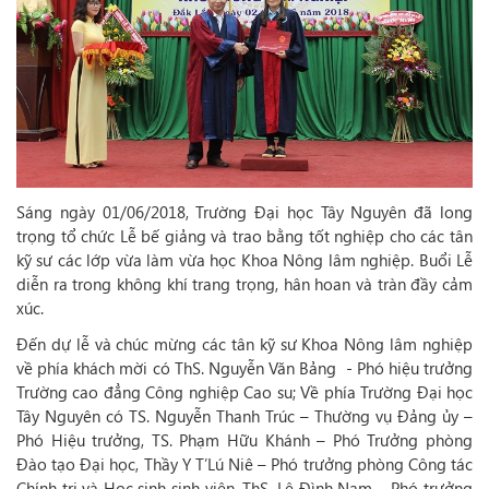
Sáng ngày 01/06/2018, Trường Đại học Tây Nguyên đã long
trọng tổ chức Lễ bế giảng và trao bằng tốt nghiệp cho các tân
kỹ sư các lớp vừa làm vừa học Khoa Nông lâm nghiệp. Buổi Lễ
diễn ra trong không khí trang trọng, hân hoan và tràn đầy cảm
xúc.
Đến dự lễ và chúc mừng các tân kỹ sư Khoa Nông lâm nghiệp
về phía khách mời có ThS. Nguyễn Văn Bảng - Phó hiệu trưởng
Trường cao đẳng Công nghiệp Cao su; Về phía Trường Đại học
Tây Nguyên có TS. Nguyễn Thanh Trúc – Thường vụ Đảng ủy –
Phó Hiệu trưởng, TS. Phạm Hữu Khánh – Phó Trưởng phòng
Đào tạo Đại học, Thầy Y T’Lú Niê – Phó trưởng phòng Công tác
Chính trị và Học sinh sinh viên, ThS. Lê Đình Nam – Phó trưởng