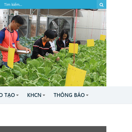
O TẠO
KHCN
THÔNG BÁO