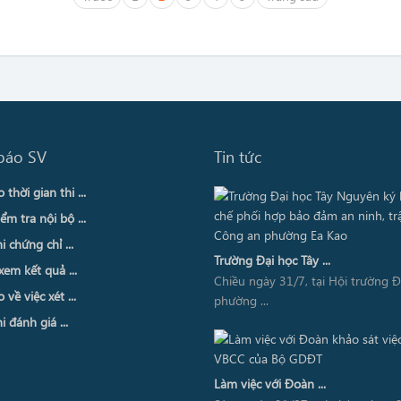
báo SV
Tin tức
thời gian thi ...
ểm tra nội bộ ...
i chứng chỉ ...
Trường Đại học Tây ...
xem kết quả ...
Chiều ngày 31/7, tại Hội trường 
về việc xét ...
phường ...
i đánh giá ...
Làm việc với Đoàn ...