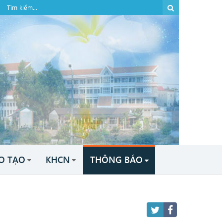
O TẠO
KHCN
THÔNG BÁO