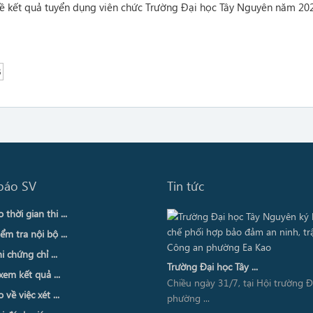
ề kết quả tuyển dụng viên chức Trường Đại học Tây Nguyên năm 20
B
báo SV
Tin tức
thời gian thi ...
ểm tra nội bộ ...
i chứng chỉ ...
Trường Đại học Tây ...
xem kết quả ...
Chiều ngày 31/7, tại Hội trường 
về việc xét ...
phường ...