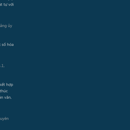
Đảng ủy
.1,
guyên