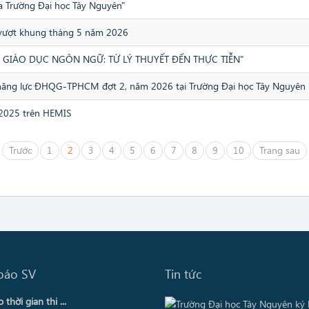
ủa Trường Đại học Tây Nguyên"
 vượt khung tháng 5 năm 2026
IÁO DỤC NGÔN NGỮ: TỪ LÝ THUYẾT ĐẾN THỰC TIỄN"
iá năng lực ĐHQG-TPHCM đợt 2, năm 2026 tại Trường Đại học Tây Nguyên
2025 trên HEMIS
Trước
1
2
3
4
5
6
7
8
9
10
Trang sau
báo SV
Tin tức
thời gian thi ...