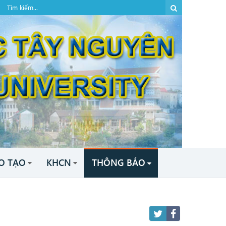
O TẠO
KHCN
THÔNG BÁO