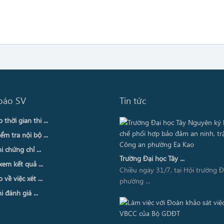
báo SV
Tin tức
thời gian thi ...
ểm tra nội bộ ...
i chứng chỉ ...
Trường Đại học Tây ...
xem kết quả ...
Chiều ngày 31/7, tại Hội trường 
về việc xét ...
phường ...
i đánh giá ...