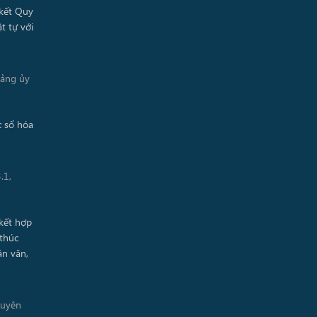
Đảng ủy
.1,
guyên