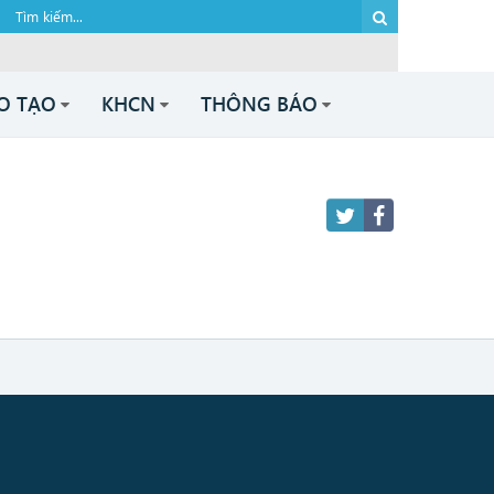
O TẠO
KHCN
THÔNG BÁO