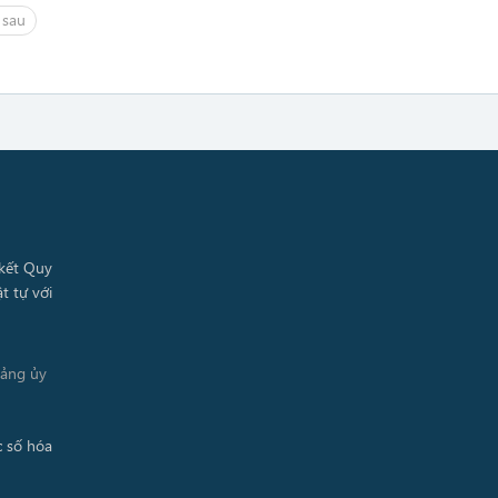
 sau
Đảng ủy