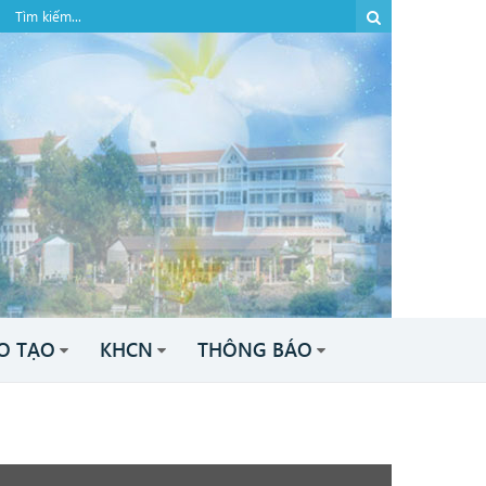
O TẠO
KHCN
THÔNG BÁO