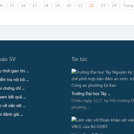
ớc
15
16
17
18
19
20
21
22
23
24
Trang
báo SV
Tin tức
thời gian thi ...
ểm tra nội bộ ...
i chứng chỉ ...
Trường Đại học Tây ...
xem kết quả ...
Chiều ngày 31/7, tại Hội trường 
về việc xét ...
phường ...
i đánh giá ...