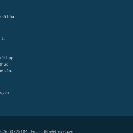
.1,
guyên
 (0262)3825184 . Email: dhtn@ttn.edu.vn