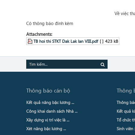
Về việc th
Có thông báo đính kèm
Attachments:
TB hoi thi STKT Dak Lak lan VIII.pdf
[ ]
423 kB
Thông báo cán bộ
Thông 
Kết quả nâng bậc lương ...
Thông báo 
Công khai danh sách Nhà ...
Kết quả ki
Xây dựng vị trí việc là ...
Tổ chức th
Xét nâng bậc lương ...
Sinh viên 