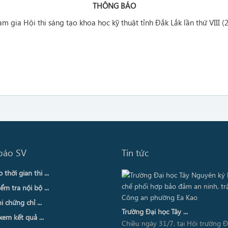
THÔNG BÁO
am gia Hội thi sáng tạo khoa học kỹ thuật tỉnh Đắk Lắk lần thứ VIII 
báo SV
Tin tức
thời gian thi ...
ểm tra nội bộ ...
i chứng chỉ ...
Trường Đại học Tây ...
xem kết quả ...
Chiều ngày 31/7, tại Hội trường 