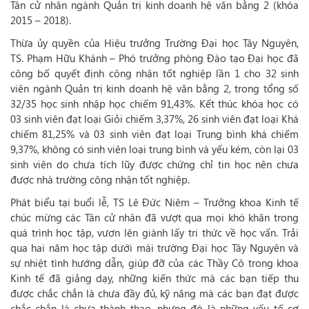
Tân cử nhân ngành Quản trị kinh doanh hệ văn bằng 2 (khóa
2015 – 2018).
Thừa ủy quyền của Hiệu trưởng Trường Đại học Tây Nguyên,
TS. Phạm Hữu Khánh – Phó trưởng phòng Đào tạo Đại học đã
công bố quyết định công nhận tốt nghiệp lần 1 cho 32 sinh
viên ngành Quản trị kinh doanh hệ văn bằng 2, trong tổng số
32/35 học sinh nhập học chiếm 91,43%. Kết thúc khóa học có
03 sinh viên đạt loại Giỏi chiếm 3,37%, 26 sinh viên đạt loại Khá
chiếm 81,25% và 03 sinh viên đạt loại Trung bình khá chiếm
9,37%, không có sinh viên loại trung bình và yếu kém, còn lại 03
sinh viên do chưa tích lũy được chứng chỉ tin học nên chưa
được nhà trường công nhận tốt nghiệp.
Phát biểu tại buổi lễ, TS Lê Đức Niêm – Trưởng khoa Kinh tế
chúc mừng các Tân cử nhân đã vượt qua mọi khó khăn trong
quá trình học tập, vươn lên giành lấy tri thức về học vấn. Trải
qua hai năm học tập dưới mái trường Đại học Tây Nguyên và
sự nhiệt tình hướng dẫn, giúp đỡ của các Thầy Cô trong khoa
Kinh tế đã giảng dạy, những kiến thức mà các bạn tiếp thu
được chắc chắn là chưa đầy đủ, kỹ năng mà các bạn đạt được
chắc chắn là chưa thành thạo, nhưng đó là những yếu tố cơ