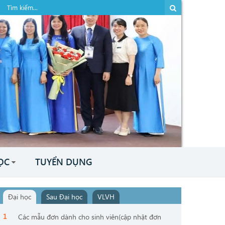
ỌC
TUYỂN DỤNG
Đại học
Sau Đại học
VLVH
Các mẫu đơn dành cho sinh viên(cập nhật đơn