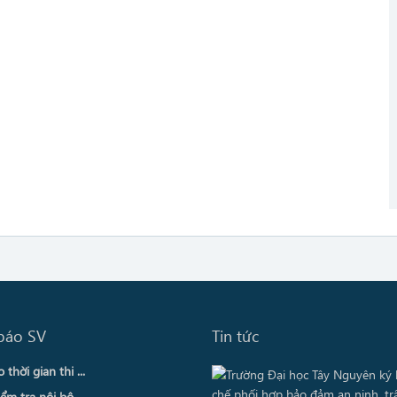
báo SV
Tin tức
thời gian thi ...
ểm tra nội bộ ...