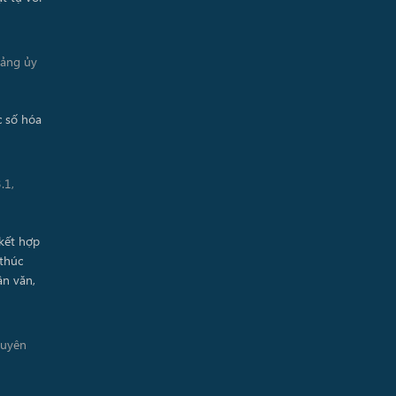
Đảng ủy
.1,
guyên