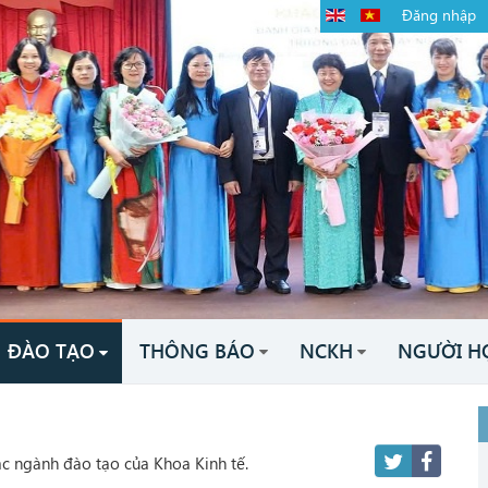
Đăng nhập
ĐÀO TẠO
THÔNG BÁO
NCKH
NGƯỜI H
các ngành đào tạo của Khoa Kinh tế.