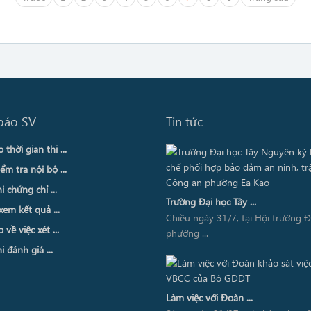
báo SV
Tin tức
thời gian thi ...
ểm tra nội bộ ...
i chứng chỉ ...
Trường Đại học Tây ...
xem kết quả ...
Chiều ngày 31/7, tại Hội trường 
về việc xét ...
phường ...
i đánh giá ...
Làm việc với Đoàn ...