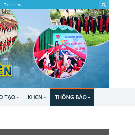
O TẠO
KHCN
THÔNG BÁO