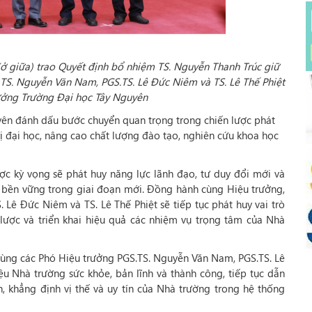
 giữa) trao Quyết định bổ nhiệm TS. Nguyễn Thanh Trúc giữ
TS. Nguyễn Văn Nam, PGS.TS. Lê Đức Niêm và TS. Lê Thế Phiệt
ưởng Trường Đại học Tây Nguyên
yên đánh dấu bước chuyển quan trọng trong chiến lược phát
ị đại học, nâng cao chất lượng đào tạo, nghiên cứu khoa học
ợc kỳ vọng sẽ phát huy năng lực lãnh đạo, tư duy đổi mới và
n bền vững trong giai đoạn mới. Đồng hành cùng Hiệu trưởng,
Lê Đức Niêm và TS. Lê Thế Phiệt sẽ tiếp tục phát huy vai trò
lược và triển khai hiệu quả các nhiệm vụ trọng tâm của Nhà
cùng các Phó Hiệu trưởng PGS.TS. Nguyễn Văn Nam, PGS.TS. Lê
u Nhà trường sức khỏe, bản lĩnh và thành công, tiếp tục dẫn
 khẳng định vị thế và uy tín của Nhà trường trong hệ thống