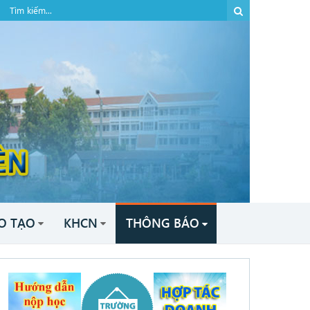
O TẠO
KHCN
THÔNG BÁO