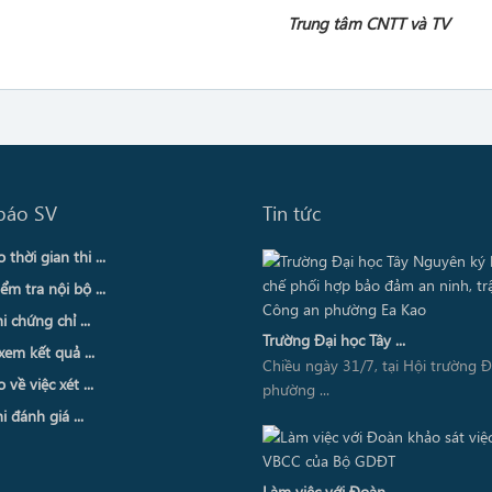
Trung tâm CNTT và TV
báo SV
Tin tức
thời gian thi ...
ểm tra nội bộ ...
i chứng chỉ ...
Trường Đại học Tây ...
xem kết quả ...
Chiều ngày 31/7, tại Hội trường 
về việc xét ...
phường ...
i đánh giá ...
Làm việc với Đoàn ...