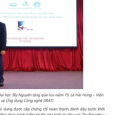
i học Tây Nguyên tặng qùa lưu niệm TS. Lê Hải Hưng – Viện
 và Ứng dụng Công nghệ (IRAT)
nội dung được cấp chứng chỉ hoàn thành, đánh dấu bước khởi
 khai thực hành kiểm kê khí nhà kính tại khu vực Tây Nguyên –