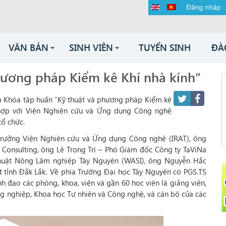
Đăng nhập
VĂN BẢN
SINH VIÊN
TUYỂN SINH
ĐÀ
hương pháp Kiểm kê Khí nhà kính”
ra Khóa tập huấn “Kỹ thuật và phương pháp Kiểm kê
 hợp với Viện Nghiên cứu và Ứng dụng Công nghệ
tổ chức.
trưởng Viện Nghiên cứu và Ứng dụng Công nghệ (IRAT), ông
onsulting, ông Lê Trọng Trí – Phó Giám đốc Công ty TaViNa
huật Nông Lâm nghiệp Tây Nguyên (WASI), ông Nguyễn Hắc
t tỉnh Đắk Lắk. Về phía Trường Đại học Tây Nguyên có PGS.TS
 đạo các phòng, khoa, viện và gần 60 học viên là giảng viên,
ông nghiệp, Khoa học Tự nhiên và Công nghệ, và cán bộ của các