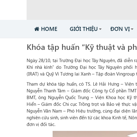
HOME
GIỚI THIỆU
ĐƠN VỊ
Khóa tập huấn “Kỹ thuật và p
Ngày 28/10, tại Trường Đại học Tây Nguyên, đã diễn 
Khí nhà kính” do Trường Đại học Tây Nguyên phối
(IRAT) và Quỹ Vì Tương lai Xanh – Tập đoàn Vingroup 
Tham dự khóa tập huấn, có TS. Lê Hải Hưng – Viện 
Nguyễn Thanh Tâm – Giám đốc Công ty Cổ phần TMT C
BMT, ông Nguyễn Quốc Trung – Viện Khoa học Kỹ t
Hiển – Giám đốc Chi cục Trồng trọt và Bảo vệ thực vậ
Nguyễn Văn Nam – Phó Hiệu trưởng, cùng đại diện lãnh
nghiên cứu sinh, sinh viên đến từ các khoa Kinh tế, N
đơn vị đối tác.