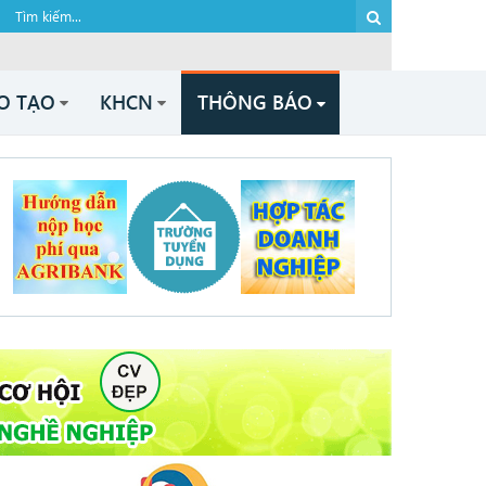
O TẠO
KHCN
THÔNG BÁO