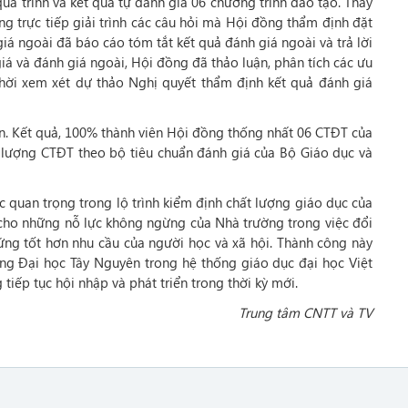
uá trình và kết quả tự đánh giá 06 chương trình đào tạo. Thay
 trực tiếp giải trình các câu hỏi mà Hội đồng thẩm định đặt
iá ngoài đã báo cáo tóm tắt kết quả đánh giá ngoài và trả lời
giá và đánh giá ngoài, Hội đồng đã thảo luận, phân tích các ưu
 thời xem xét dự thảo Nghị quyết thẩm định kết quả đánh giá
ín. Kết quả, 100% thành viên Hội đồng thống nhất 06 CTĐT của
 lượng CTĐT theo bộ tiêu chuẩn đánh giá của Bộ Giáo dục và
 quan trọng trong lộ trình kiểm định chất lượng giáo dục của
cho những nỗ lực không ngừng của Nhà trường trong việc đổi
ứng tốt hơn nhu cầu của người học và xã hội. Thành công này
ờng Đại học Tây Nguyên trong hệ thống giáo dục đại học Việt
iếp tục hội nhập và phát triển trong thời kỳ mới.
Trung tâm CNTT và TV