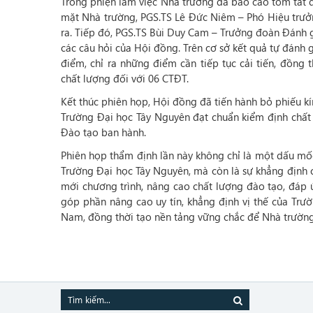
Trong phiện làm việc Nhà trường đã báo cáo tóm tắt q
mặt Nhà trường, PGS.TS Lê Đức Niêm – Phó Hiệu trưởng
ra. Tiếp đó, PGS.TS Bùi Duy Cam – Trưởng đoàn Đánh g
các câu hỏi của Hội đồng. Trên cơ sở kết quả tự đánh 
điểm, chỉ ra những điểm cần tiếp tục cải tiến, đồng
chất lượng đối với 06 CTĐT.
Kết thúc phiên họp, Hội đồng đã tiến hành bỏ phiếu k
Trường Đại học Tây Nguyên đạt chuẩn kiểm định chất
Đào tạo ban hành.
Phiên họp thẩm định lần này không chỉ là một dấu mốc
Trường Đại học Tây Nguyên, mà còn là sự khẳng định 
mới chương trình, nâng cao chất lượng đào tạo, đáp 
góp phần nâng cao uy tín, khẳng định vị thế của Trư
Nam, đồng thời tạo nền tảng vững chắc để Nhà trường t