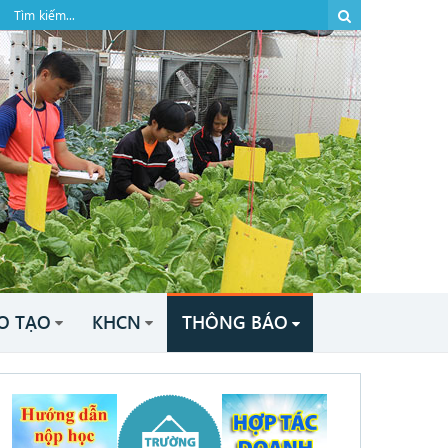
O TẠO
KHCN
THÔNG BÁO