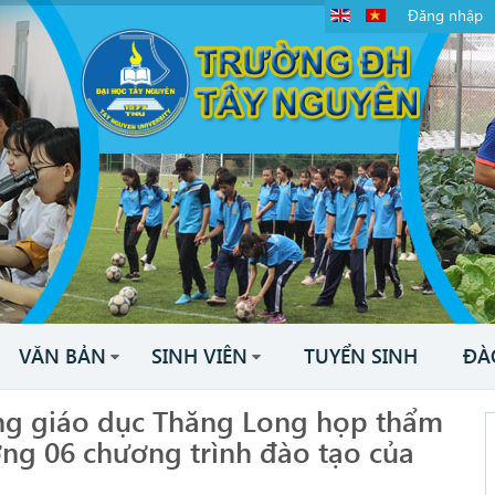
Đăng nhập
VĂN BẢN
SINH VIÊN
TUYỂN SINH
ĐÀ
ợng giáo dục Thăng Long họp thẩm
ợng 06 chương trình đào tạo của