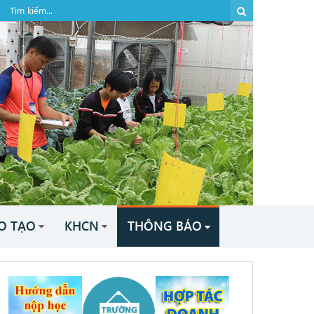
O TẠO
KHCN
THÔNG BÁO