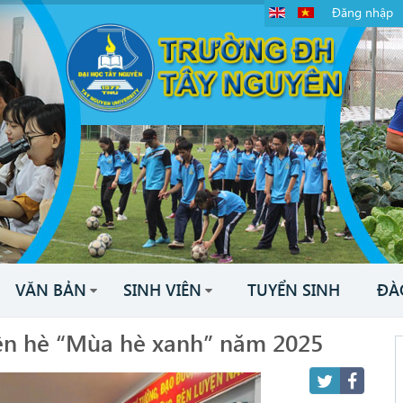
Đăng nhập
VĂN BẢN
SINH VIÊN
TUYỂN SINH
ĐÀ
yện hè “Mùa hè xanh” năm 2025