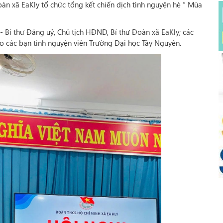
àn xã EaKly tổ chức tổng kết chiến dịch tình nguyện hè “ Mùa
 Bí thư Đảng uỷ, Chủ tịch HĐND, Bí thư Đoàn xã EaKly; các
o các bạn tình nguyện viên Trường Đại học Tây Nguyên.