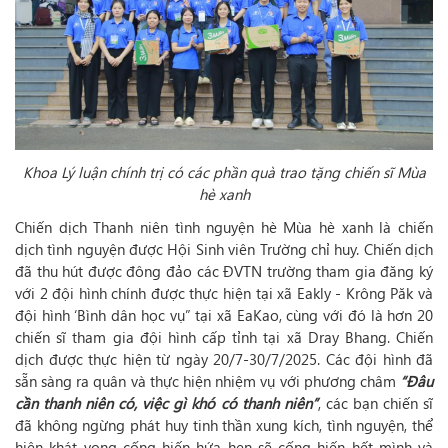
Khoa Lý luận chính trị có các phần quà trao tặng chiến sĩ Mùa
hè xanh
Chiến dịch Thanh niên tình nguyện hè Mùa hè xanh là chiến
dịch tình nguyện được Hội Sinh viên Trường chỉ huy. Chiến dịch
đã thu hút được đông đảo các ĐVTN trường tham gia đăng ký
với 2 đội hình chính được thực hiện tại xã Eakly - Krông Păk và
đội hình ‘Bình dân học vụ” tại xã EaKao, cùng với đó là hơn 20
chiến sĩ tham gia đội hình cấp tỉnh tại xã Dray Bhang. Chiến
dịch được thực hiện từ ngày 20/7-30/7/2025. Các đội hình đã
sẵn sàng ra quân và thực hiện nhiệm vụ với phương châm
“Đâu
cần thanh niên có, việc gì khó có thanh niên”
, các bạn chiến sĩ
đã không ngừng phát huy tinh thần xung kích, tình nguyện, thể
hiện khát vọng cống hiến hứa hẹn sẽ cống hiến hết mình và