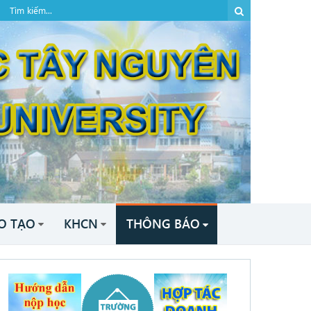
O TẠO
KHCN
THÔNG BÁO