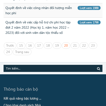
Quyết định về việc công nhận đối tượng miễn
Lượt xem: 1988
học phí
Quyết định về việc cấp hỗ trợ chi phí học tập
Lượt xem: 1798
đợt 2 năm 2022 (Học kỳ 1, năm học 2022 –
2023) đối với sinh viên dân tộc thiểu số
Trước
15
16
17
18
19
20
21
22
23
24
Trang sau
Thông báo cán bộ
Kết quả nâng bậc lương ...
Công khai danh sách Nhà ...