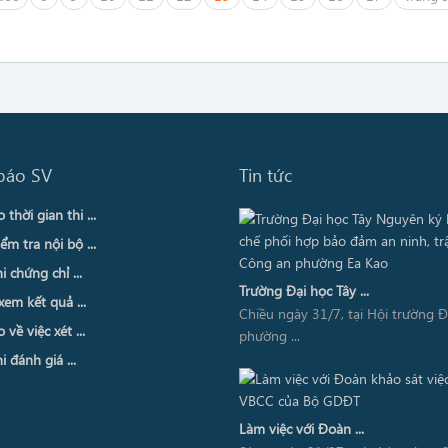
báo SV
Tin tức
thời gian thi ...
ểm tra nội bộ ...
i chứng chỉ ...
Trường Đại học Tây ...
xem kết quả ...
Chiều ngày 31/7, tại Hội trường 
về việc xét ...
phường ...
i đánh giá ...
Làm việc với Đoàn ...