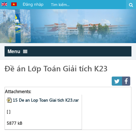
Đăng nhập
Menu
Đề án Lớp Toán Giải tích K23
Attachments:
15 De an Lop Toan Giai tich K23.rar
[ ]
5877 kB