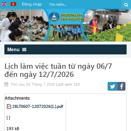
Đăng nhập
Menu
Lịch làm việc tuần từ ngày 06/7
đến ngày 12/7/2026
Thứ sáu, 03 Tháng 7 2026
Lượt xem: 525
Attachments:
28LT0607-12072026(1.).pdf
[ ]
193 kB