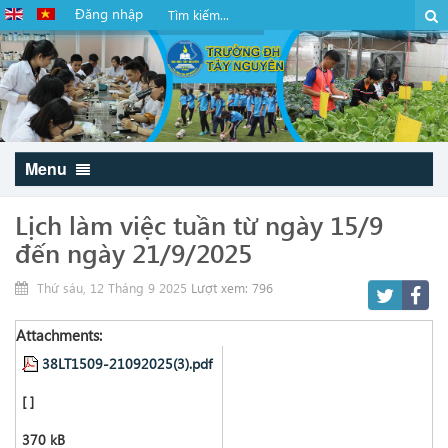
Đăng nhập
Menu
Lịch làm việc tuần từ ngày 15/9
đến ngày 21/9/2025
Thứ sáu, 12 Tháng 9 2025
Lượt xem: 796
Attachments:
38LT1509-21092025(3).pdf
[ ]
370 kB