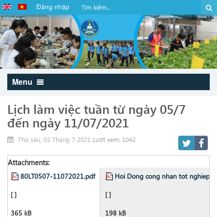
Đăng nhập
Menu
Lịch làm việc tuần từ ngày 05/7
đến ngày 11/07/2021
Thứ sáu, 02 Tháng 7 2021
Lượt xem: 1042
Attachments:
80LT0507-11072021.pdf
Hoi Dong cong nhan tot nghiep si
[ ]
[ ]
365 kB
198 kB