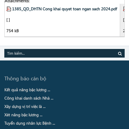
Attachments:
1385_QD_DHTN Cong khai quyet toan ngan sach 2024.pdf
[ ]
[ ]
754 kB
22
Thông báo cán bộ
Kết quả nâng bậc lương ...
Công khai danh sách Nhà ...
Xây dựng vị trí việc là ...
Xét nâng bậc lương ...
Tuyển dụng nhân lực Bệnh ...