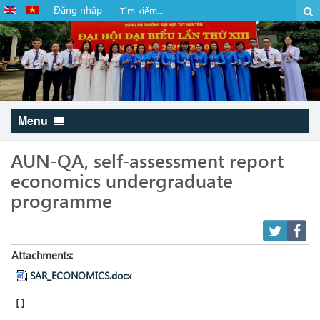
Đăng nhập
Menu
AUN-QA, self-assessment report
economics undergraduate
programme
Attachments:
SAR_ECONOMICS.docx
[ ]