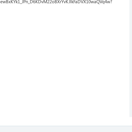
vn/EewBxKYk1_JPn_D6KDvM22oBXrYvKJlkFaDVX10waQVq4w?