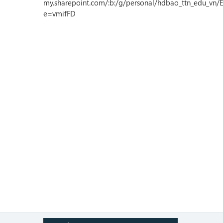
my.sharepoint.com/:b:/g/personal/hdbao_ttn_edu_
e=vmifFD