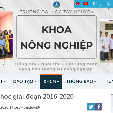
Đăng nhập
TT
ĐÀO TẠO
KHCN
THÔNG BÁO
TU
 học giai đoạn 2016-2020
2020: https://ttneduvn0-