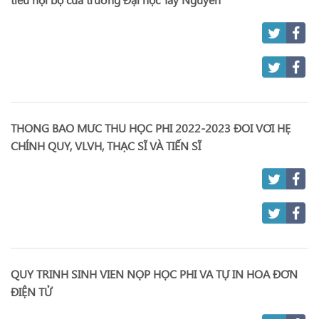
THÔNG BÁO MỨC THU HỌC PHÍ 2022-2023 ĐỐI VỚI HỆ
CHÍNH QUY, VLVH, THẠC SĨ VÀ TIẾN SĨ
QUY TRÌNH SINH VIÊN NỘP HỌC PHÍ VÀ TỰ IN HÓA ĐƠN
ĐIỆN TỬ