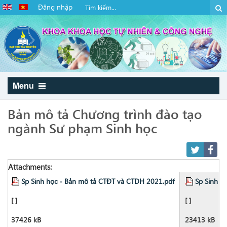
Đăng nhập
Menu
Bản mô tả Chương trình đào tạo
ngành Sư phạm Sinh học
Attachments:
Sp Sinh học - Bản mô tả CTĐT và CTDH 2021.pdf
Sp Sinh h
[ ]
[ ]
37426 kB
23413 kB