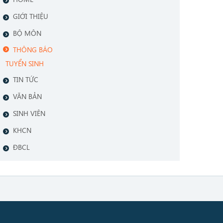
GIỚI THIỆU
BỘ MÔN
THÔNG BÁO
TUYỂN SINH
TIN TỨC
VĂN BẢN
SINH VIÊN
KHCN
ĐBCL