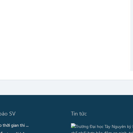
báo SV
Tin tức
thời gian thi ...