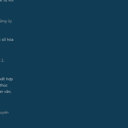
Đảng ủy
.1,
guyên