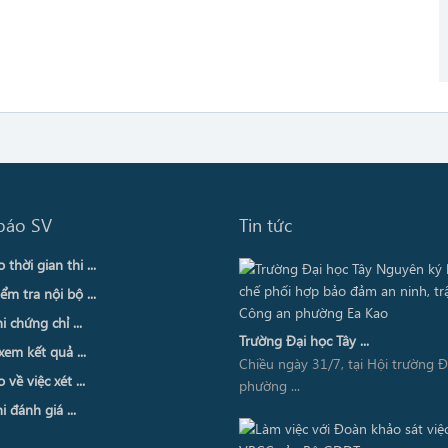
báo SV
Tin tức
thời gian thi ...
ểm tra nội bộ ...
i chứng chỉ ...
Trường Đại học Tây ...
xem kết quả ...
Chiều ngày 31/7, tại Hội trường 
về việc xét ...
phường ...
i đánh giá ...