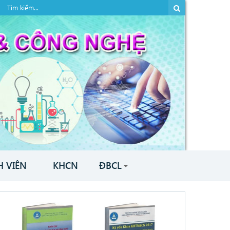
H VIÊN
KHCN
ĐBCL