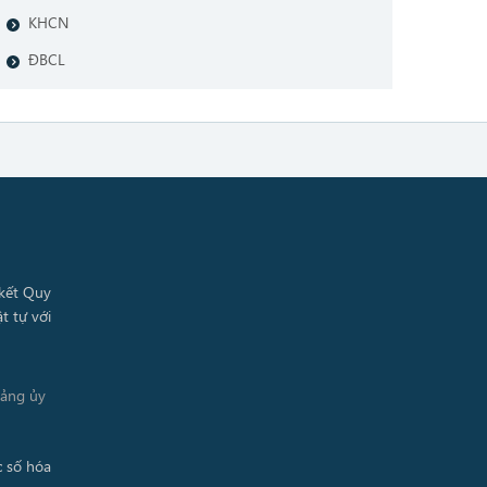
KHCN
ĐBCL
Đảng ủy