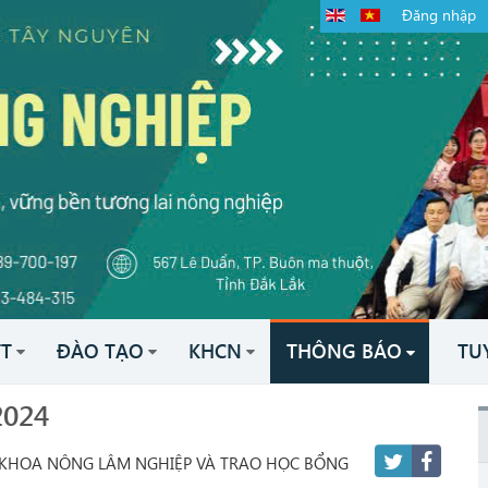
Đăng nhập
TT
ĐÀO TẠO
KHCN
THÔNG BÁO
TU
2024
– KHOA NÔNG LÂM NGHIỆP VÀ TRAO HỌC BỔNG