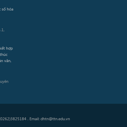
.1,
guyên
 (0262)3825184 . Email: dhtn@ttn.edu.vn