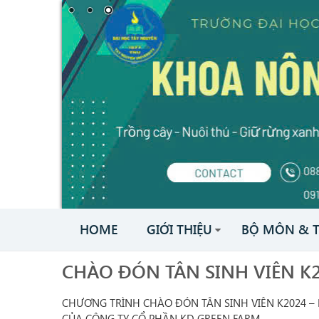
HOME
GIỚI THIỆU
BỘ MÔN & 
CHÀO ĐÓN TÂN SINH VIÊN K
CHƯƠNG TRÌNH CHÀO ĐÓN TÂN SINH VIÊN K2024 
CỦA CÔNG TY CỔ PHẦN KD GREEN FARM