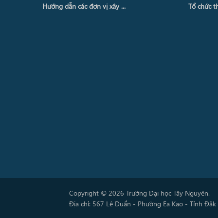
Hướng dẫn các đơn vị xây ...
Tổ chức th
Copyright © 2026 Trường Đại học Tây Nguyên.
Địa chỉ: 567 Lê Duẩn - Phường Ea Kao - Tỉnh Đăk 