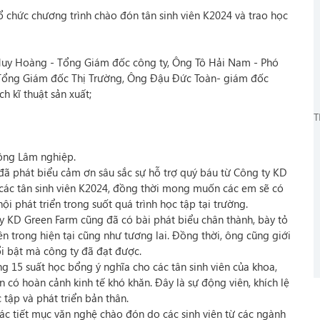
 chức chương trình chào đón tân sinh viên K2024 và trao học
Huy Hoàng - Tổng Giám đốc công ty, Ông Tô Hải Nam - Phó
Tổng Giám đốc Thị Trường, Ông Đậu Đức Toàn- giám đốc
 kĩ thuật sản xuất;
T
Nông Lâm nghiệp.
đã phát biểu cảm ơn sâu sắc sự hỗ trợ quý báu từ Công ty KD
các tân sinh viên K2024, đồng thời mong muốn các em sẽ có
i phát triển trong suốt quá trình học tập tại trường.
KD Green Farm cũng đã có bài phát biểu chân thành, bày tỏ
 trong hiện tại cũng như tương lai. Đồng thời, ông cũng giới
ổi bật mà công ty đã đạt được.
g 15 suất học bổng ý nghĩa cho các tân sinh viên của khoa,
có hoàn cảnh kinh tế khó khăn. Đây là sự động viên, khích lệ
tập và phát triển bản thân.
các tiết mục văn nghệ chào đón do các sinh viên từ các ngành