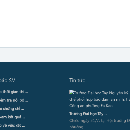
báo SV
Tin tức
thời gian thi ...
ểm tra nội bộ ...
i chứng chỉ ...
Trường Đại học Tây ...
xem kết quả ...
Chiều ngày 31/7, tại Hội trường 
về việc xét ...
phường ...