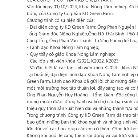
Vào tối ngày 01/10/2024, Khoa Nông Lâm nghiệp đã tổ
bổng của Công ty Cổ phần KD Green Farm.
Chương trình có sự hiện diện của:
- Đại diện công ty KD Green Farm: Ông Phan Nguyễn 
Tổng Giám đốc Nông Nghiệp,Ông Hồ Thái Bình -Phó 
Cung Ứng, Ông Phan Văn Thành -Trưởng Phòng kế hoạch
- Lãnh đạo Khoa Nông Lâm nghiệp;
- Quý thầy cô giáo Khoa Nông Lâm nghiệp;
- Các lớp sinh viên khóa K2021, K2022, K2023;
- Và đặc biệt là các tân sinh viên khóa K2024 – khoa 
Tại buổi lễ, đại diện lãnh đạo Khoa Nông Lâm nghiệp 
Green Farm. Lãnh đạo Khoa đã gửi lời chúc mừng đến 
một môi trường học tập thuận lợi, đầy sáng tạo và cơ hộ
Ông Phan Nguyễn Huy Hoàng - Tổng Giám đốc công ty 
mong muốn được đồng hành và hỗ trợ các bạn sinh viên
thiệu quy trình sản xuất hiện đại và những thành tựu n
Trong chương trình, Công ty KD Green Farm đã trao tặn
bao gồm những bạn thủ khoa ngành và những sinh viên 
lớn đối với các bạn, giúp các em có thêm động lực học 
Không khí buổi lễ càng thêm sôi động và vui tươi với 