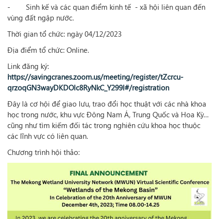
- Sinh kế và các quan điểm kinh tế - xã hội liên quan đến
vùng đất ngập nước.
Thời gian tổ chức: ngày 04/12/2023
Địa điểm tổ chức: Online.
Link đăng ký:
https://savingcranes.zoom.us/meeting/register/tZcrcu-
qrzoqGN3wayDKDOlc8RyNkC_Y299l#/registration
Đây là cơ hội để giao lưu, trao đổi học thuật với các nhà khoa
học trong nước, khu vực Đông Nam Á, Trung Quốc và Hoa Kỳ…
cũng như tìm kiếm đối tác trong nghiên cứu khoa học thuộc
các lĩnh vực có liên quan.
Chương trình hội thảo: