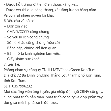
- Được hỗ trợ nơi ở, tiền điện thoại, xăng xe…
- Được xét thi đua hàng tháng, xét tăng lương hàng năm…
Và còn rất nhiều quyền lợi khác.
6. Yêu cầu về hồ sơ:
+ Đơn xin việc
+ CMND/CCCD công chứng
+ Sơ yếu lý lịch công chứng
+ Sổ hộ khẩu công chứng (nếu có)
+ Bằng cấp, chứng chỉ liên quan...
+ Bản mô tả kinh nghiệm làm việc.
+ Giấy khám sức khoẻ.
7. Liên hệ:
Phòng nhân sự công ty TNHH MTV InnovGreen Kon Tum
Địa chỉ: 72 Ba Đình, phường Thắng Lợi, thành phố Kon Tum,
tỉnh Kon Tum.
SĐT: 0357996232
Mời các ứng viên ứng tuyển, gia nhập đội ngũ CBNV công ty,
cùng phát triển bản thân, phát triển công ty và góp phần xây
dựng sứ mệnh phủ xanh đồi trọc.