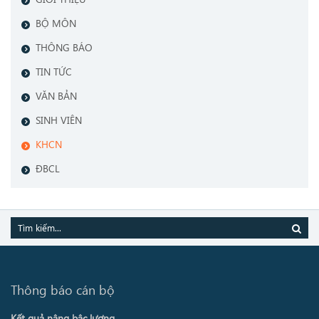
BỘ MÔN
THÔNG BÁO
TIN TỨC
VĂN BẢN
SINH VIÊN
KHCN
ĐBCL
Thông báo cán bộ
Kết quả nâng bậc lương ...