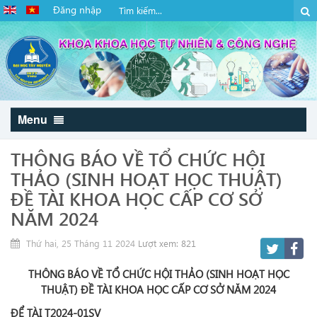
Đăng nhập
Menu
THÔNG BÁO VỀ TỔ CHỨC HỘI
THẢO (SINH HOẠT HỌC THUẬT)
ĐỀ TÀI KHOA HỌC CẤP CƠ SỞ
NĂM 2024
Thứ hai, 25 Tháng 11 2024
Lượt xem: 821
THÔNG BÁO VỀ TỔ CHỨC HỘI THẢO (SINH HOẠT HỌC
THUẬT) ĐỀ TÀI KHOA HỌC CẤP CƠ SỞ NĂM 2024
ĐỂ TÀI T2024-01SV