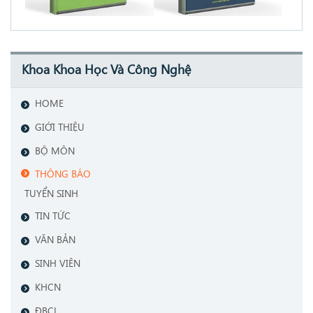
Khoa Khoa Học Và Công Nghệ
HOME
GIỚI THIỆU
BỘ MÔN
THÔNG BÁO
TUYỂN SINH
TIN TỨC
VĂN BẢN
SINH VIÊN
KHCN
ĐBCL