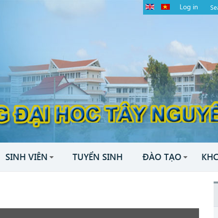
Log in
SINH VIÊN
TUYỂN SINH
ĐÀO TẠO
KH