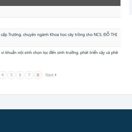
sĩ cấp Trường, chuyên ngành Khoa học cây trồng cho NCS. ĐỖ THỊ
i khuẩn nội sinh chọn lọc đến sinh trưởng, phát triển cây cà phê
4
5
6
7
8
Next