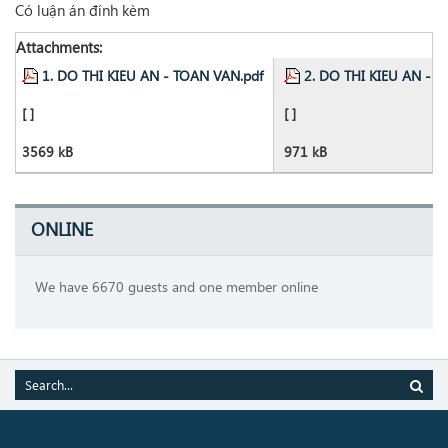
Có luận án đính kèm
Attachments:
1. DO THI KIEU AN - TOAN VAN.pdf
2. DO THI KIEU AN - To
[ ]
[ ]
3569 kB
971 kB
ONLINE
We have 6670 guests and one member online